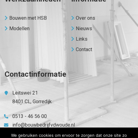
Bouwen met HSB
Over ons
Modellen
Nieuws
Links
Contact
Contactinformatie
Leitswei 21
8401 CL, Gorredijk
0513 - 46 56 00
info@bouwbedrijfvdwoude.nl
We gebruiken cookies om ervoor te zorgen dat onze site zo