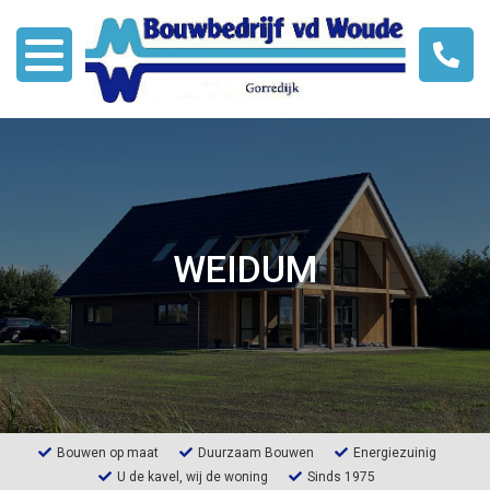
Over ons
Modellen
WEIDUM
Bouwen met HSB
Nieuws
Links
Contact
Bouwen op maat
Duurzaam Bouwen
Energiezuinig
U de kavel, wij de woning
Sinds 1975