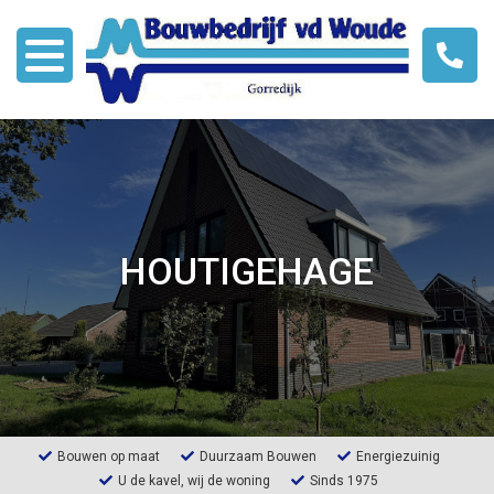
Over ons
Modellen
HOUTIGEHAGE
Bouwen met HSB
Nieuws
Links
Contact
Bouwen op maat
Duurzaam Bouwen
Energiezuinig
U de kavel, wij de woning
Sinds 1975