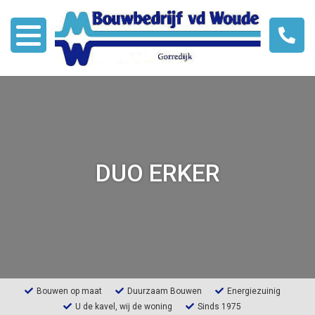
Over ons
Modellen
DUO ERKER
Bouwen met HSB
Nieuws
Links
Contact
Bouwen op maat
Duurzaam Bouwen
Energiezuinig
U de kavel, wij de woning
Sinds 1975