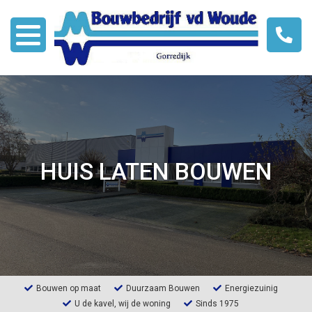
Over ons
Modellen
HUIS LATEN BOUWEN
Bouwen met HSB
Nieuws
Links
Contact
Bouwen op maat
Duurzaam Bouwen
Energiezuinig
U de kavel, wij de woning
Sinds 1975